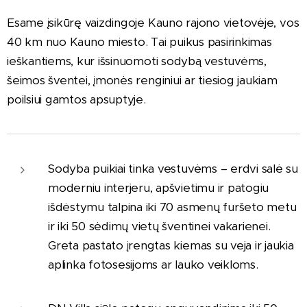
Esame įsikūrę
vaizdingoje Kauno rajono vietovėje, vos
40 km nuo Kauno miesto. Tai puikus pasirinkimas
ieškantiems, kur išsinuomoti sodybą vestuvėms,
šeimos šventei, įmonės renginiui ar tiesiog jaukiam
poilsiui gamtos apsuptyje.
Sodyba puikiai tinka vestuvėms – erdvi salė su
moderniu interjeru, apšvietimu ir patogiu
išdėstymu talpina iki 70 asmenų furšeto metu
ir iki 50 sėdimų vietų šventinei vakarienei.
Greta pastato įrengtas kiemas su veja ir jaukia
aplinka fotosesijoms ar lauko veikloms.