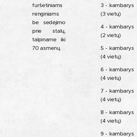
furšetiniams
3 - kambarys
renginiams
(3 vietų)
be sedėjimo
4 - kambarys
prie stalų,
(2 vietų)
talpiname iki
70 asmenų.
5 - kambarys
(4 vietų)
6 - kambarys
(4 vietų)
7 - kambarys
(4 vietų)
8 - kambarys
(4 vietų)
9 - kambarys