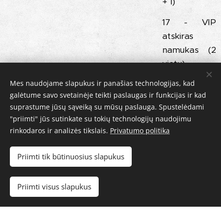
+ 1)
17 - VIP
atskiras
namukas (2
vietų).
Mes naudojame slapukus ir panašias technologijas, kad
galėtume savo svetainėje teikti paslaugas ir funkcijas ir kad
suprastume jūsų sąveiką su mūsų paslauga. Spustelėdami
"priimti" jūs sutinkate su tokių technologijų naudojimu
Maitinima
SPA Zona
rinkodaros ir analizės tikslais.
Privatumo politika
s
SPA zonoje
Jums
galėsite
Priimti tik būtinuosius slapukus
pageidaujant,
mėgautis,
galime
baseinu su
Priimti visus slapukus
paruošti
masažais ir
maistą bei
plaukimo