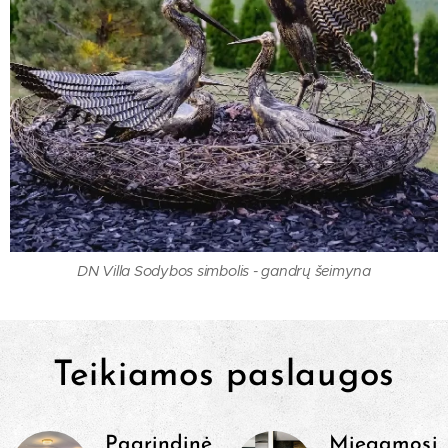
DN Villa Sodybos simbolis - gandrų šeimyna
Teikiamos paslaugos
Pagrindinė
Miegamosi