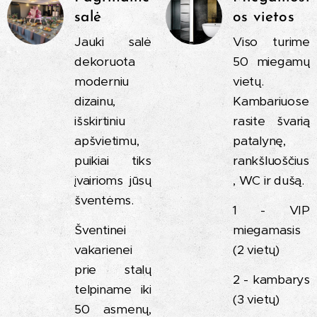
salė
os vietos
Jauki salė
Viso turime
dekoruota
50 miegamų
moderniu
vietų.
dizainu,
Kambariuose
išskirtiniu
rasite švarią
apšvietimu,
patalynę,
puikiai tiks
rankšluoščius
įvairioms jūsų
, WC ir dušą.
šventėms.
1 - VIP
Šventinei
miegamasis
vakarienei
(2 vietų)
prie stalų
2 - kambarys
telpiname iki
(3 vietų)
50 asmenų,