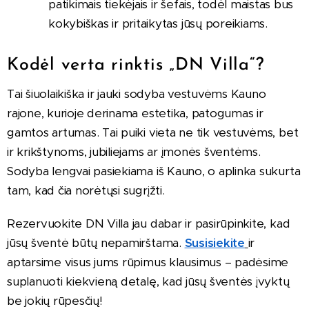
patikimais tiekėjais ir šefais, todėl maistas bus
kokybiškas ir pritaikytas jūsų poreikiams.
Kodėl verta rinktis „DN Villa“?
Tai šiuolaikiška ir jauki sodyba vestuvėms Kauno
rajone, kurioje derinama estetika, patogumas ir
gamtos artumas. Tai puiki vieta ne tik vestuvėms, bet
ir krikštynoms, jubiliejams ar įmonės šventėms.
Sodyba lengvai pasiekiama iš Kauno, o aplinka sukurta
tam, kad čia norėtųsi sugrįžti.
Rezervuokite DN Villa jau dabar ir pasirūpinkite, kad
jūsų šventė būtų nepamirštama.
Susisiekite
ir
aptarsime visus jums rūpimus klausimus – padėsime
suplanuoti kiekvieną detalę, kad jūsų šventės įvyktų
be jokių rūpesčių!