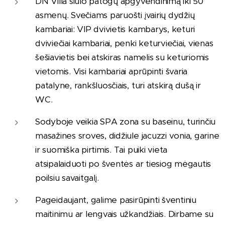
DN Villa siūlo patogų apgyvendinimą iki 50
asmenų. Svečiams paruošti įvairių dydžių
kambariai: VIP dvivietis kambarys, keturi
dviviečiai kambariai, penki keturviečiai, vienas
šešiavietis bei atskiras namelis su keturiomis
vietomis. Visi kambariai aprūpinti švaria
patalyne, rankšluosčiais, turi atskirą dušą ir
WC.
Sodyboje veikia SPA zona su baseinu, turinčiu
masažines sroves, didžiule jacuzzi vonia, garine
ir suomiška pirtimis. Tai puiki vieta
atsipalaiduoti po šventės ar tiesiog mėgautis
poilsiu savaitgalį.
Pageidaujant, galime pasirūpinti šventiniu
maitinimu ar lengvais užkandžiais. Dirbame su